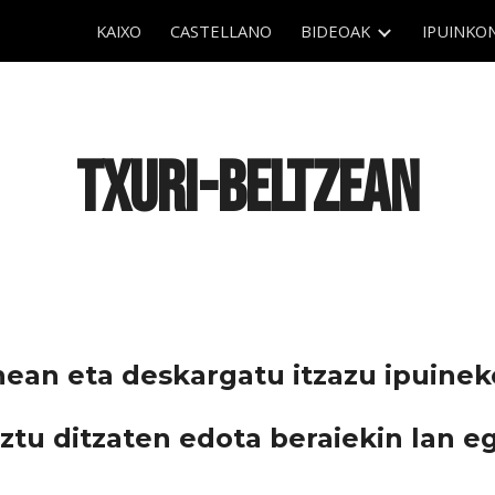
KAIXO
CASTELLANO
BIDEOAK
IPUINKO
ip to main content
Skip to navigat
TXURI-BELTZEAN
nean eta deskargatu itzazu ipuineko
ztu ditzaten edota beraiekin lan eg