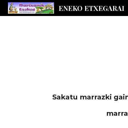
ENEKO ETXEGARAI
Sk
 Sakatu marrazki gai
marra