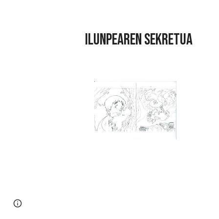
 ILUNPEAREN SEKRETUA
Page
Google Sites
Report abuse
updated