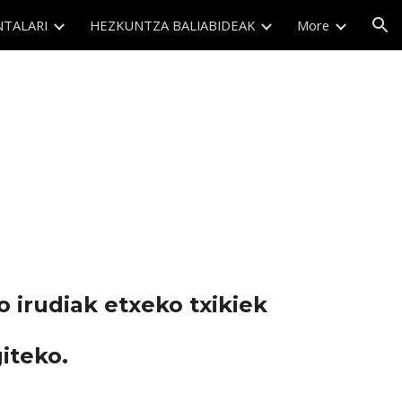
NTALARI
HEZKUNTZA BALIABIDEAK
More
ion
 irudiak etxeko txikiek
iteko.