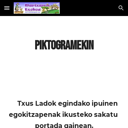
Skip to main content
Skip to navigation
PIKTOGRAMEKIN
Txus Ladok egindako ipuinen 
egokitzapenak ikusteko sakatu 
portada gainean.