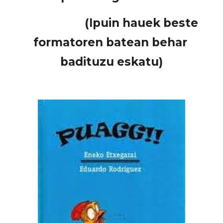
                     (Ipuin hauek beste 
formatoren batean behar 
badituzu eskatu)