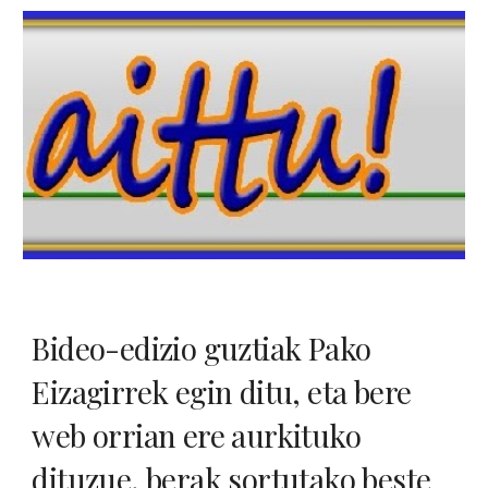
Bideo-edizio guztiak Pako 
Eizagirrek egin ditu, eta bere 
web orrian ere aurkituko 
dituzue, berak sortutako beste 