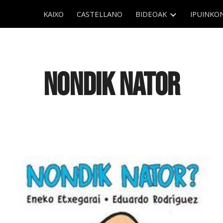
KAIXO
CASTELLANO
BIDEOAK
IPUINKO
ip to main content
Skip to navigat
NONDIK NATOR