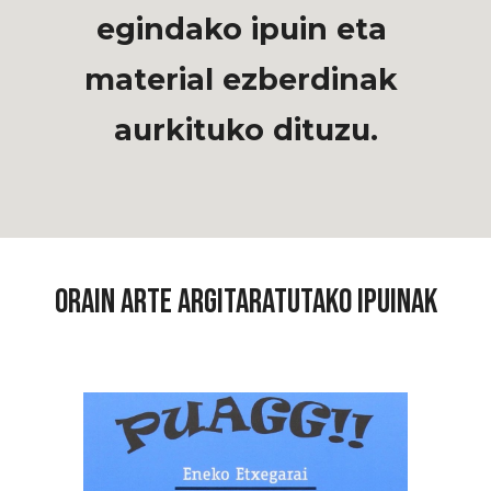
egindako ipuin eta 
material ezberdinak 
aurkituko dituzu.
Orain arte argitaratutako ipuinak